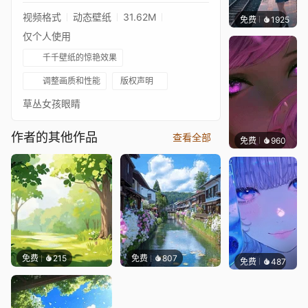
视频格式
动态壁纸
31.62M
免费
1925
辰东壁
仅个人使用
千千壁纸的惊艳效果
调整画质和性能
版权声明
草丛女孩眼睛
作者的其他作品
查看全部
免费
960
辰东壁
免费
215
免费
807
免费
487
辰东壁