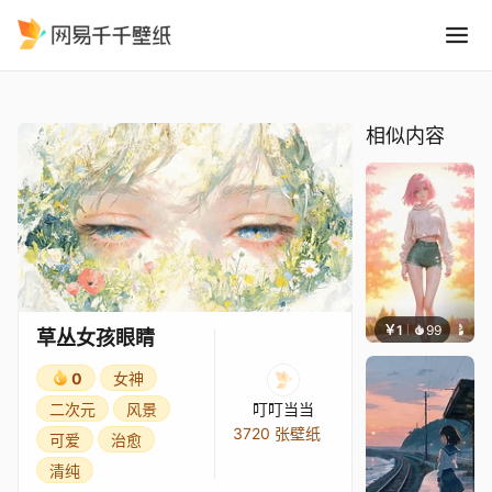
草丛女孩眼睛
精选
草丛女孩眼睛
相似内容
￥1
99
辰东壁
草丛女孩眼睛
0
女神
二次元
风景
叮叮当当
3720 张壁纸
可爱
治愈
清纯