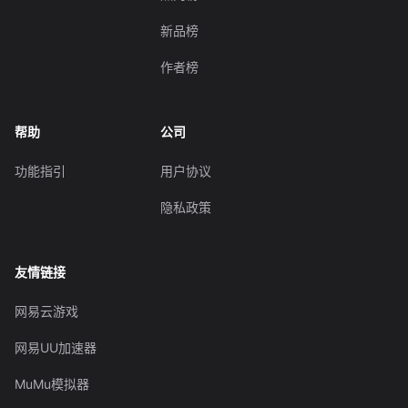
新品榜
作者榜
帮助
公司
功能指引
用户协议
隐私政策
友情链接
网易云游戏
网易UU加速器
MuMu模拟器