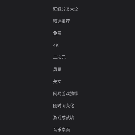
壁纸分类大全
精选推荐
免费
4K
二次元
风景
美女
网易游戏独家
随时间变化
游戏成就墙
音乐桌面