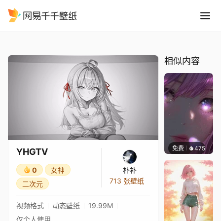
YHGTV
精选
YHGTV
相似内容
免费
475
辰东壁
YHGTV
0
女神
朴补
713 张壁纸
二次元
视频格式
动态壁纸
19.99M
仅个人使用