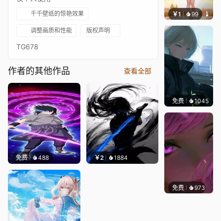
千千壁纸的惊艳效果
￥1
99
辰东壁
调整画质和性能
版权声明
TG678
作者的其他作品
查看全部
免费
1045
辰东
免费
488
￥2
1884
免费
973
辰东壁