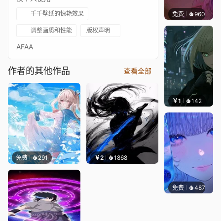
千千壁纸的惊艳效果
免费
960
辰东壁
调整画质和性能
版权声明
AFAA
作者的其他作品
查看全部
￥1
142
辰东壁
免费
291
￥2
1868
免费
487
辰东壁