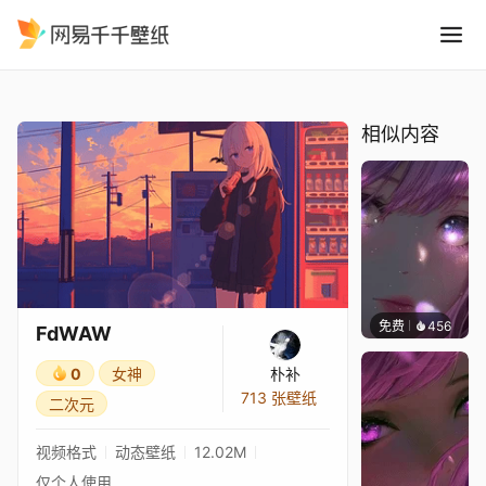
FdWAW
精选
FdWAW
相似内容
免费
456
辰东壁
FdWAW
0
女神
朴补
713 张壁纸
二次元
视频格式
动态壁纸
12.02M
仅个人使用