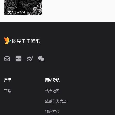
免费
164
产品
网站导航
下载
站点地图
壁纸分类大全
精选推荐