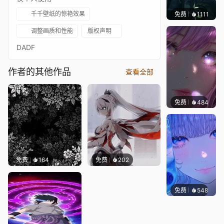
千千壁纸的惊艳效果
免费
1111
辰东壁
调整画质和性能
版权声明
DADF
作者的其他作品
查看全部
免费
484
辰东壁
免费
164
免费
202
免费
548
辰东壁