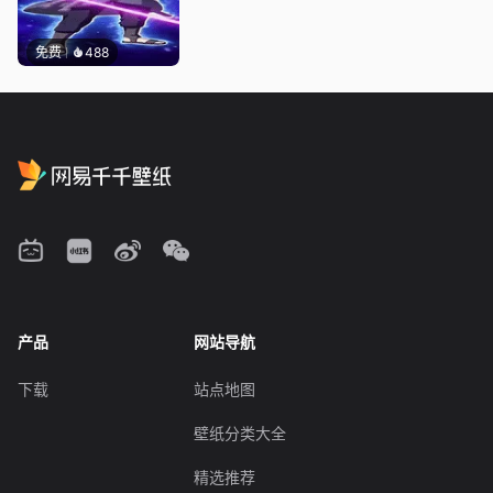
免费
488
产品
网站导航
下载
站点地图
壁纸分类大全
精选推荐