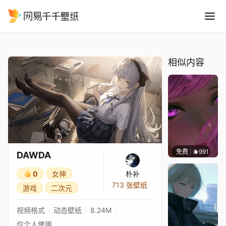
DAWDA
精选
DAWDA
相似内容
免费
991
辰东壁
DAWDA
0
女神
朴补
713 张壁纸
游戏
二次元
视频格式
动态壁纸
8.24M
仅个人使用