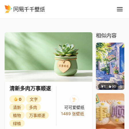
清新多肉万事顺遂
精选
清新多肉万事顺遂
相似内容
￥1
90
叮叮当
清新多肉万事顺遂
0
文字
清新
多肉
可可爱壁纸
1489 张壁纸
植物
万事顺遂
绿植