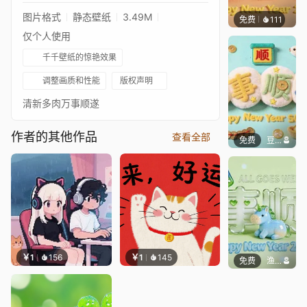
图片格式
静态壁纸
3.49M
免费
111
渔小小
仅个人使用
千千壁纸的惊艳效果
调整画质和性能
版权声明
清新多肉万事顺遂
作者的其他作品
查看全部
免费
豆子酱edda
￥1
156
￥1
145
免费
渔小小