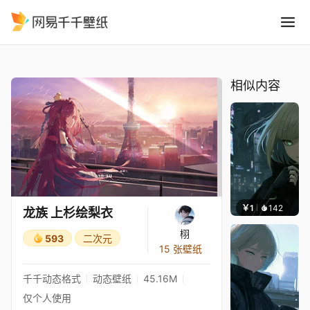
龙族 上杉绘梨衣
精选
龙族 上杉绘梨衣
相似内容
￥1
142
辰东壁
龙族 上杉绘梨衣
栩
593
二次元
15 张壁纸
千千动态格式
动态壁纸
45.16M
仅个人使用