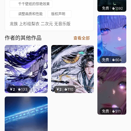
千千壁纸的惊艳效果
免费
1192
辰东壁
调整画质和性能
版权声明
龙族 上杉绘梨衣 二次元 无音乐版
作者的其他作品
查看全部
免费
604
辰东壁
￥2
133
￥2
110
免费
511
辰东壁