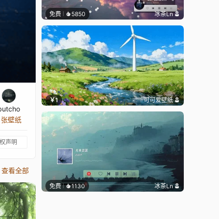
免费
5850
冰茶Ln
￥1
可可爱壁纸
butcho
8 张壁纸
权声明
查看全部
免费
1130
冰茶Ln