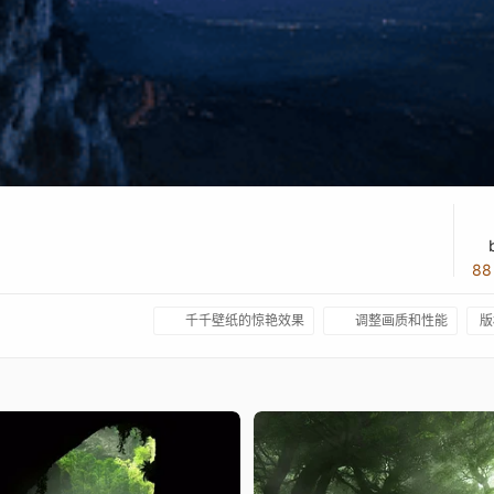
8
千千壁纸的惊艳效果
调整画质和性能
版