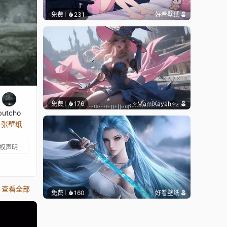
免费
231
好看壁纸
免费
176
｡✧MamiXayah✧｡
butcho
8 张壁纸
权声明
查看全部
免费
160
好看壁纸