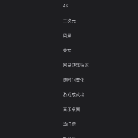
4K
二次元
风景
美女
网易游戏独家
随时间变化
游戏成就墙
音乐桌面
热门榜