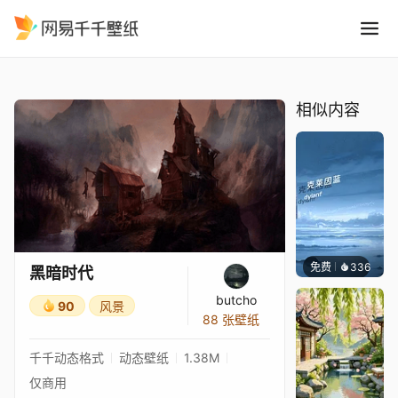
黑暗时代
精选
黑暗时代
相似内容
免费
336
冰茶Ln
黑暗时代
butcho
90
风景
88 张壁纸
千千动态格式
动态壁纸
1.38M
仅商用