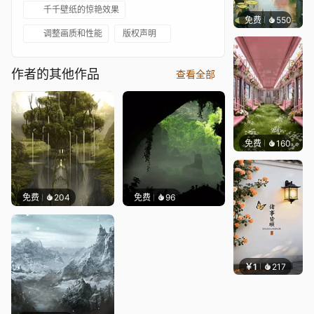
千千壁纸的惊艳效果
免费
550
渔小小
调整画质和性能
版权声明
作者的其他作品
查看全部
免费
160
渔小小
免费
204
免费
96
￥1
217
渔小小