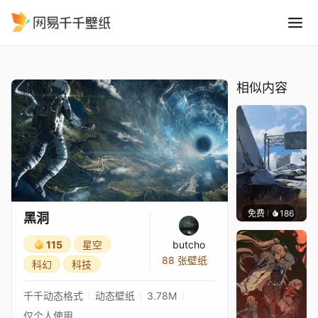
黑洞
精选
黑洞
相似内容
免费
186
Syxap
黑洞
115
星空
butcho
88 张壁纸
科幻
科技
千千动态格式
动态壁纸
3.78M
仅个人使用