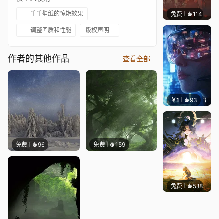
千千壁纸的惊艳效果
免费
114
Nesu
调整画质和性能
版权声明
作者的其他作品
查看全部
￥1
93
叮叮当
免费
96
免费
159
免费
588
小鬼