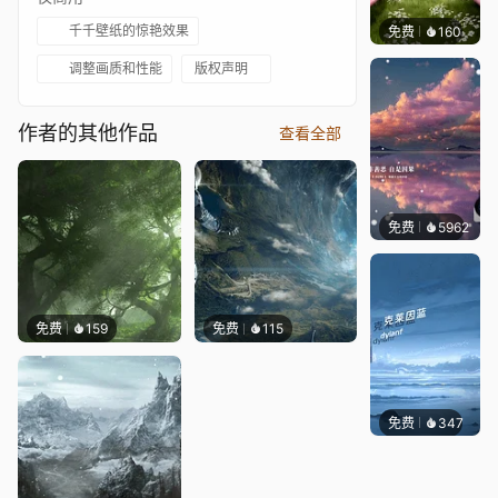
千千壁纸的惊艳效果
免费
160
渔小小
调整画质和性能
版权声明
作者的其他作品
查看全部
免费
5962
冰茶L
免费
159
免费
115
免费
347
冰茶Ln