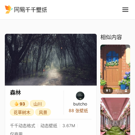
森林
精选
森林
相似内容
￥1
叮叮当当
森林
93
山川
butcho
88 张壁纸
花草树木
风景
千千动态格式
动态壁纸
3.67M
仅商用