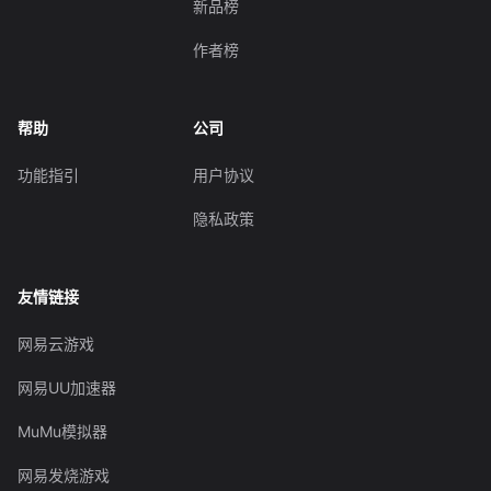
新品榜
作者榜
帮助
公司
功能指引
用户协议
隐私政策
友情链接
网易云游戏
网易UU加速器
MuMu模拟器
网易发烧游戏