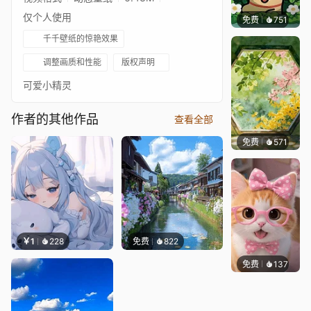
仅个人使用
免费
751
渔小小
千千壁纸的惊艳效果
调整画质和性能
版权声明
可爱小精灵
作者的其他作品
查看全部
免费
571
渔小小
￥1
228
免费
822
免费
137
好看壁