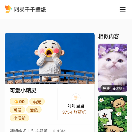
可爱小精灵
精选
可爱小精灵
相似内容
免费
275
豆子酱e
可爱小精灵
90
萌宠
叮叮当当
可爱
治愈
3754 张壁纸
小清新
视频格式
动态壁纸
6.43M