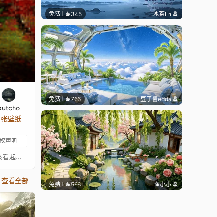
免费
345
冰茶Ln
免费
766
豆子酱edda
butcho
8 张壁纸
权声明
伙计，这张图片真是让我头疼。我只想让树叶动起来，因此不得不把所有的树枝和树上的黑点都剪掉。你几乎看不到它，因为它应该看起来像夏天的微风。这花费了我宝贵的时间，但我只能说……不管工作多脏，总得有人去做。^^ 享受你的壁纸吧。更新 2018.10.06：重新制作了我以前的一张壁纸，只是为了好玩。我还添加了一段轻松的音乐和一个YouTube链接。天哪，我多么怀念夏天的时光。更新 2019.02.02：增加了一个选项，可以开关卡通风格的野生动物，以防你只想要一张漂亮的森林壁纸。
查看全部
免费
566
渔小小