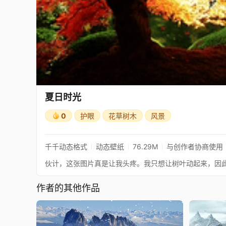
夏日时光
0
护眼
花草树木
风景
千千动态格式
动态壁纸
76.29M
与创作者协商使用
作者的其他作品