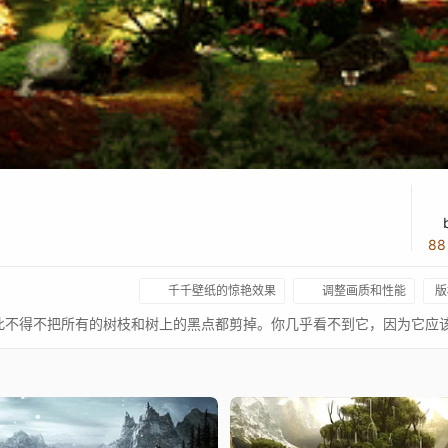
8
千千壁纸的惊艳效果
调整画质和性能
版