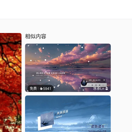
相似内容
免费
5941
冰茶Ln