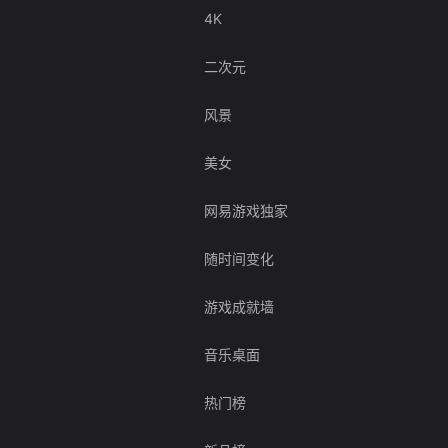
4K
二次元
风景
美女
网易游戏独家
随时间变化
游戏成就墙
音乐桌面
热门榜