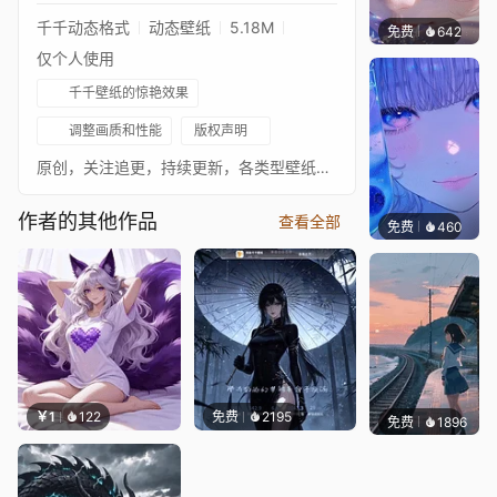
千千动态格式
动态壁纸
5.18M
免费
642
辰东壁
仅个人使用
千千壁纸的惊艳效果
调整画质和性能
版权声明
原创，关注追更，持续更新，各类型壁纸，各平台同名
作者的其他作品
查看全部
免费
460
辰东壁
￥1
122
免费
2195
免费
1896
辰东壁