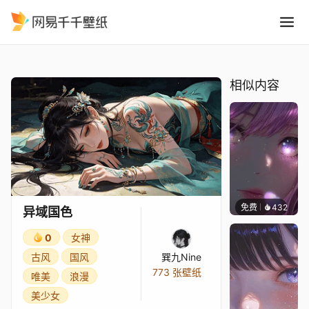
异域国色
精选
异域国色
相似内容
免费
432
辰东壁
异域国色
0
女神
古风
国风
巽九Nine
773 张壁纸
唯美
浪漫
美少女