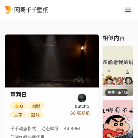
审判日
精选
审判日
相似内容
免费
235
渔小小
审判日
0
幽默
butcho
88 张壁纸
文字
趣味
千千动态格式
动态壁纸
46.89M
与创作者协商使用