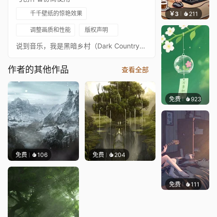
千千壁纸的惊艳效果
￥3
211
渔小小
调整画质和性能
版权声明
说到音乐，我是黑暗乡村（Dark Country）风格的超级粉丝。我非常喜欢这种带有黑暗主题的狂野西部风格的乡村/布鲁斯摇滚。几个月前，我在网上搜寻带有黑暗乡村图案的T恤，结果发现根本没有。也许这个风格太小众了，没有相关的T恤，所以我开始自己设计了一些图案。长话短说：我越是制作这些T恤，就越想把其中一些图片做成动态壁纸。我开始用3D工具搭建一座木屋，并装饰得有些压抑，更符合黑暗乡村的氛围。我完全理解这可能不是每个人的口味，但如果你决定进入这座荒野小屋，希望你能比这里那个没能及时逃出去的可怜灵魂更享受你的停留。^^下个壁纸见。壁纸原画来源：https://www.blendswap.com/blends/view/86279我用了很久以前在reddit上找到的一张粉丝画的一部分，但遗憾的是记不得链接了。我会再查查，如果找到会补充在这里。壁纸中的歌曲有：Blues Saraceno - Judgement Day Blues Saraceno - The Wicked Hozier - Arsonist's Lullabye Kari Kimmel - Black Mark Lanegan - St. Louis Elegy
作者的其他作品
查看全部
免费
923
好看壁
免费
106
免费
204
免费
111
Melon