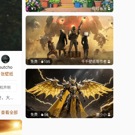
￥1
叮叮当当
免费
195
千千壁纸
等作者
butcho
8 张壁纸
权声明
在这个遥远的未来，人类早已消失在遗忘中，唯一留下的只有由一个坚持活着仿佛永远不会死去的种族制造的金属机器和设备。最终，大自然慢慢夺回属于她的一切，直到最后的残余也消失。大家好，几周前我受到了Zach Reinhardt关于在Blender中创建自然环境教程的启发，决定尝试构建我自己的科幻自然场景。结果就是如果你订阅这款壁纸所看到的内容。这是一款持续更新的壁纸，因为我无法一次性将所有想法都实现，渲染时间极其漫长，项目文件庞大，甚至我的主力Blender设备也因无数自然粒子系统达到了极限。总体来说，使用这个文件工作非常痛苦，所以进度比平时慢一些。无论如何，希望大家喜欢这款壁纸。再见。此壁纸的重要安全提示：悬浮车中的铀动力电池仍在工作，但不幸的是它正在泄漏一些放射性粒子轨迹。为了您的安全，请与显示器保持至少一（1）米的安全距离，并戴上锡箔帽。谢谢。:-) 来源：https://www.blendswap.com/blend/4005（原始悬浮车）
查看全部
免费
98
渔小小