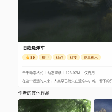
旧款悬浮车
89
机甲
科幻
科技
花草树木
千千动态格式
动态壁纸
123.97M
仅商用
作者的其他作品