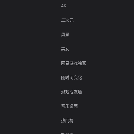
4K
二次元
风景
美女
网易游戏独家
随时间变化
游戏成就墙
音乐桌面
热门榜