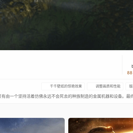
8
千千壁纸的惊艳效果
调整画质和性能
版