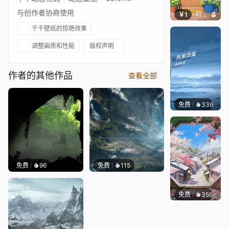
与创作者协商使用
￥1
叮叮当当
千千壁纸的惊艳效果
调整画质和性能
版权声明
作者的其他作品
查看全部
免费
336
冰茶Ln
免费
96
免费
115
免费
356
渔小小