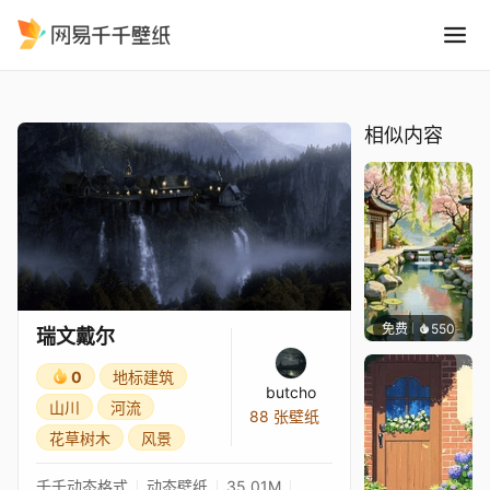
瑞文戴尔
精选
瑞文戴尔
相似内容
免费
550
渔小小
瑞文戴尔
0
地标建筑
butcho
山川
河流
88 张壁纸
花草树木
风景
千千动态格式
动态壁纸
35.01M