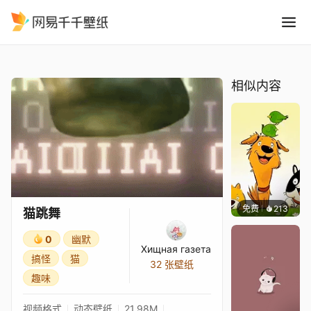
猫跳舞
精选
猫跳舞
相似内容
免费
213
渔小小
猫跳舞
0
幽默
Хищная газета
搞怪
猫
32 张壁纸
趣味
视频格式
动态壁纸
21.98M