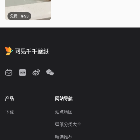
免费
93
产品
网站导航
下载
站点地图
壁纸分类大全
精选推荐