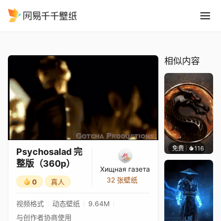
Psychosalad 完整版360p
精选
Psychosalad 完整版（360p）
相似内容
免费
116
ender
Psychosalad 完
整版（360p）
Хищная газета
32 张壁纸
0
真人
视频格式
动态壁纸
9.64M
与创作者协商使用