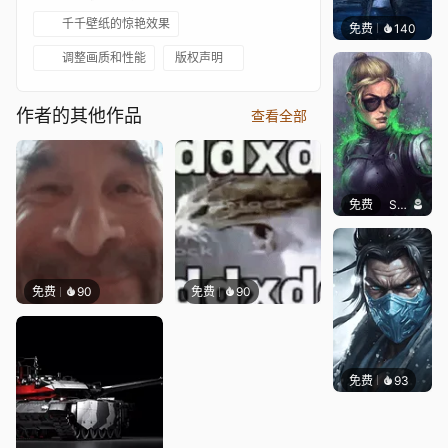
千千壁纸的惊艳效果
免费
140
ender
调整画质和性能
版权声明
作者的其他作品
查看全部
免费
SomethingEPIC
免费
90
免费
90
免费
93
Niara