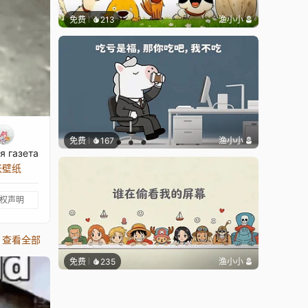
免费
213
渔小小
免费
167
渔小小
я газета
张壁纸
权声明
查看全部
免费
235
渔小小