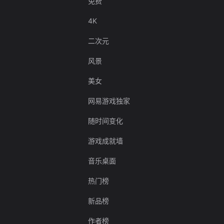
免费
4K
二次元
风景
美女
网易游戏独家
随时间变化
游戏成就墙
音乐桌面
热门榜
新品榜
作者榜