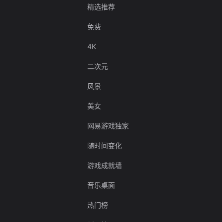
精选推荐
免费
4K
二次元
风景
美女
网易游戏独家
随时间变化
游戏成就墙
音乐桌面
热门榜