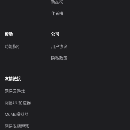
新品榜
作者榜
帮助
公司
功能指引
用户协议
隐私政策
友情链接
网易云游戏
网易UU加速器
MuMu模拟器
网易发烧游戏