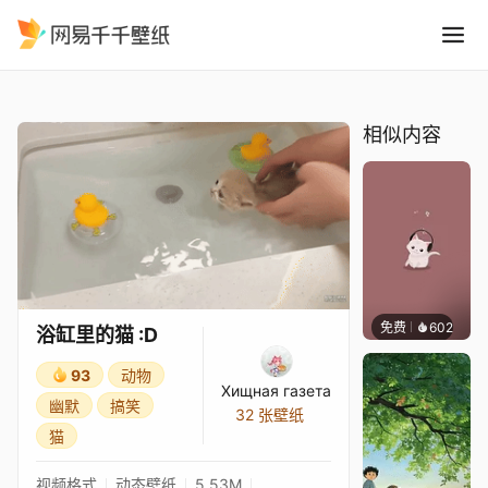
浴缸里的猫 :D
精选
浴缸里的猫 :D
相似内容
免费
602
Bewie
浴缸里的猫 :D
93
动物
Хищная газета
幽默
搞笑
32 张壁纸
猫
视频格式
动态壁纸
5.53M