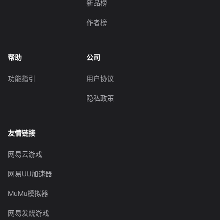
新品榜
作者榜
帮助
公司
功能指引
用户协议
隐私政策
友情链接
网易云游戏
网易UU加速器
MuMu模拟器
网易发烧游戏