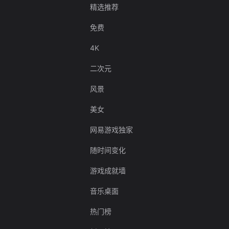
精选推荐
免费
4K
二次元
风景
美女
网易游戏独家
随时间变化
游戏成就墙
音乐桌面
热门榜