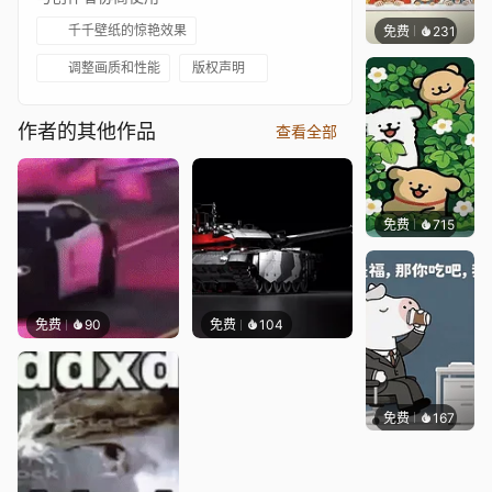
千千壁纸的惊艳效果
免费
231
渔小小
调整画质和性能
版权声明
作者的其他作品
查看全部
免费
715
渔小小
免费
90
免费
104
免费
167
渔小小