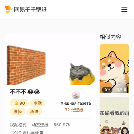
不不不
精选
不不不 😭😭
相似内容
￥2
偶然
不不不 😭😭
90
幽默
Хищная газета
32 张壁纸
搞怪
趣味
视频格式
动态壁纸
550.97K
与创作者协商使用