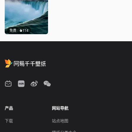
免费
114
产品
网站导航
下载
站点地图