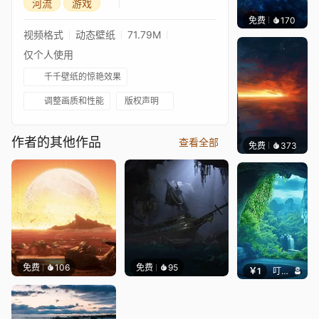
河流
游戏
免费
170
Max
视频格式
动态壁纸
71.79M
仅个人使用
千千壁纸的惊艳效果
调整画质和性能
版权声明
作者的其他作品
查看全部
免费
373
辰东壁
免费
106
免费
95
￥1
叮叮当当