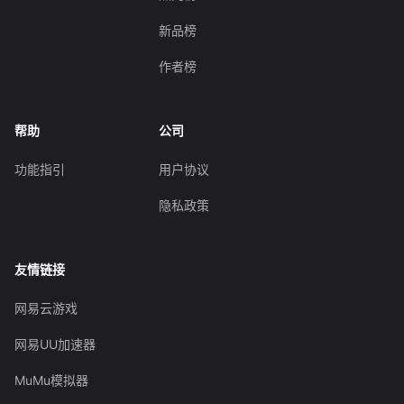
新品榜
作者榜
帮助
公司
功能指引
用户协议
隐私政策
友情链接
网易云游戏
网易UU加速器
MuMu模拟器