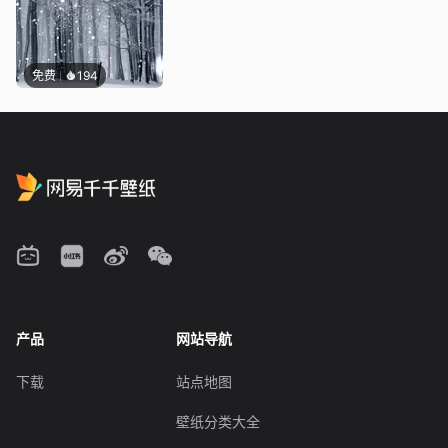
免费
194
产品
网站导航
下载
站点地图
壁纸分类大全