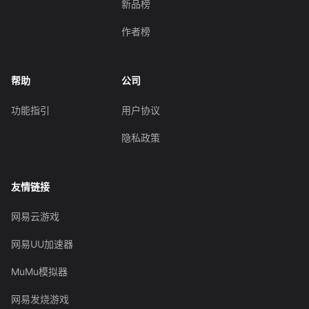
新品榜
作者榜
帮助
公司
功能指引
用户协议
隐私政策
友情链接
网易云游戏
网易UU加速器
MuMu模拟器
网易发烧游戏