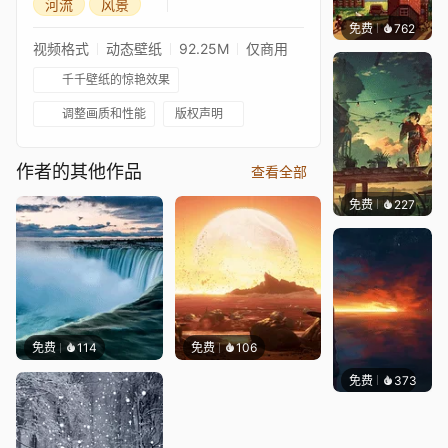
河流
风景
免费
762
鲨鲨啊
视频格式
动态壁纸
92.25M
仅商用
千千壁纸的惊艳效果
调整画质和性能
版权声明
作者的其他作品
查看全部
免费
227
Max
免费
114
免费
106
免费
373
辰东壁