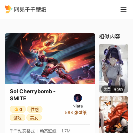
Sol Cherrybomb - SMITE
精选
Sol Cherrybomb - SMITE
相似内容
免费
589
渔小小
Sol Cherrybomb -
SMITE
Niara
0
性感
588 张壁纸
游戏
美女
千千动态格式
动态壁纸
1.7M