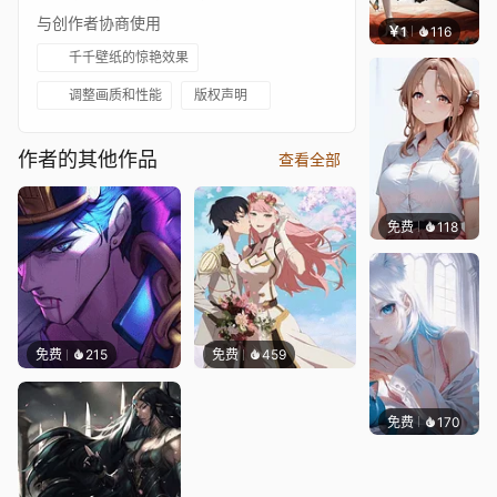
与创作者协商使用
￥1
116
渔小小
千千壁纸的惊艳效果
调整画质和性能
版权声明
作者的其他作品
查看全部
免费
118
渔小小
免费
215
免费
459
免费
170
渔小小