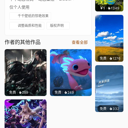
仅个人使用
￥1
1349
渔小
千千壁纸的惊艳效果
调整画质和性能
版权声明
作者的其他作品
查看全部
免费
1276
叮叮当
免费
289
免费
249
免费
332
冰茶Ln