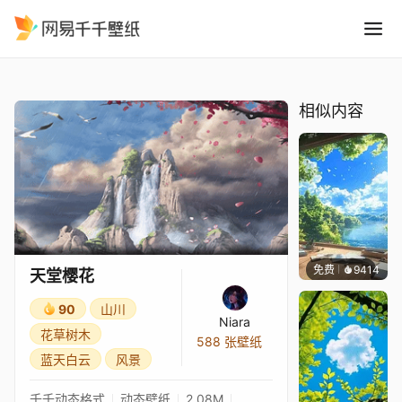
天堂樱花
精选
天堂樱花
相似内容
免费
9414
叮叮
天堂樱花
90
山川
Niara
花草树木
588 张壁纸
蓝天白云
风景
千千动态格式
动态壁纸
2.08M