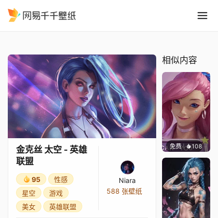
金克丝 太空 - 英雄联盟
精选
金克丝 太空 - 英雄联盟
相似内容
免费
108
Melon
金克丝 太空 - 英雄
联盟
95
性感
Niara
588 张壁纸
星空
游戏
美女
英雄联盟