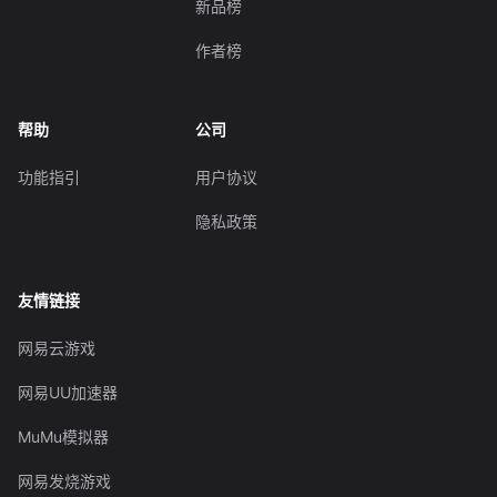
新品榜
作者榜
帮助
公司
功能指引
用户协议
隐私政策
友情链接
网易云游戏
网易UU加速器
MuMu模拟器
网易发烧游戏