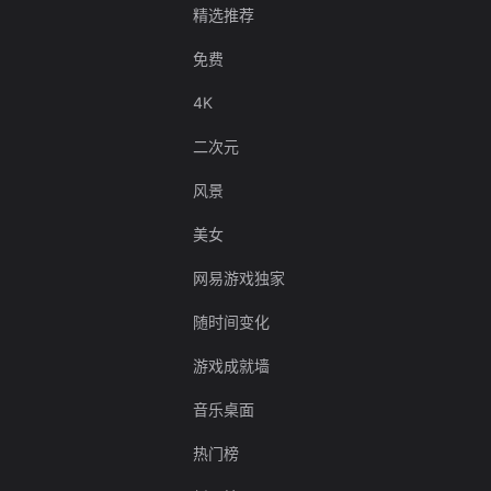
精选推荐
免费
4K
二次元
风景
美女
网易游戏独家
随时间变化
游戏成就墙
音乐桌面
热门榜