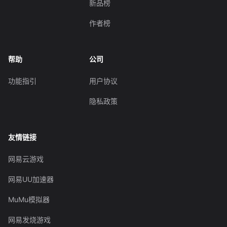
新品榜
作者榜
帮助
公司
功能指引
用户协议
隐私政策
友情链接
网易云游戏
网易UU加速器
MuMu模拟器
网易发烧游戏