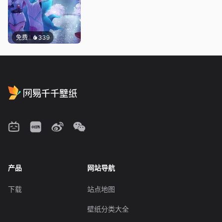
免费
339
产品
网站导航
下载
站点地图
壁纸分类大全