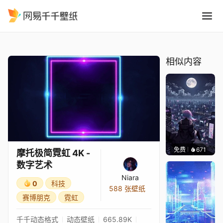
摩托极简霓虹 4K - 数字艺术
精选
摩托极简霓虹 4K - 数字艺术
相似内容
免费
671
鲨鲨啊
摩托极简霓虹 4K -
数字艺术
Niara
0
科技
588 张壁纸
赛博朋克
霓虹
千千动态格式
动态壁纸
665.89K