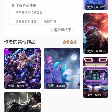
与创作者协商使用
免费
562
𝑬𝒗𝒆𝑾𝒊𝒏
千千壁纸的惊艳效果
调整画质和性能
版权声明
⠀⠀⠀⠀⠀⠀⠀⠀⠀⠀⠀⠀⠀⠀⠀⠀ 〖 这张壁纸不是我画的，真正的艺术家总是在 ↓这里↓。我只是为这些图片添加动画以增加趣味。请支持这位绝对出色的艺术家。如果有艺术家不希望这张壁纸出现在这里，请联系我，我会将其移除。〗⠀⠀↓↓↓↓↓↓↓⠀⠀★ 你可以在这里查看我收藏的已批准壁纸 ★⠀⠀↓↓↓↓↓↓↓⠀⠀ ⠀⠀⠀⠀⠀⠀⠀⠀⠀⠀⠀⠀⠀⠀⠀⠀⠀
作者的其他作品
查看全部
免费
188
Syxap
免费
221
免费
339
￥2
93
好看壁