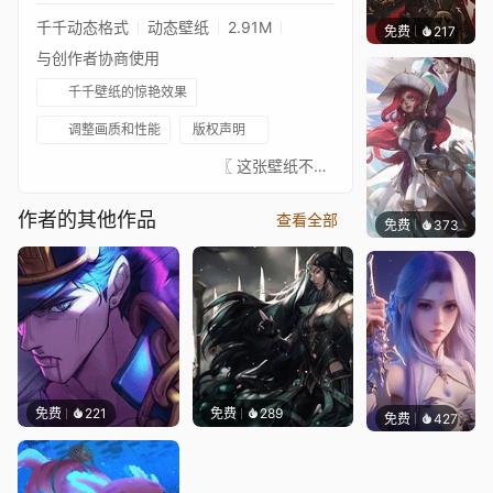
千千动态格式
动态壁纸
2.91M
免费
217
JIANA
与创作者协商使用
千千壁纸的惊艳效果
调整画质和性能
版权声明
⠀⠀⠀⠀⠀⠀⠀⠀⠀⠀⠀⠀⠀⠀⠀⠀ 〖 这张壁纸不是我画的，真正的艺术家总是在 ↓这里↓。我只是为这些图片添加动画以增加趣味。请支持这位绝对出色的艺术家。如果有艺术家不希望这张壁纸出现在这里，请联系我，我会将其移除。〗⠀⠀↓↓↓↓↓↓↓⠀⠀★ 你可以在这里查看我收藏的已批准壁纸 ★⠀⠀↓↓↓↓↓↓↓⠀⠀ ⠀⠀⠀⠀⠀⠀⠀⠀⠀⠀⠀⠀⠀⠀⠀⠀⠀
作者的其他作品
查看全部
免费
373
｡✧Ma
免费
221
免费
289
免费
427
好看壁