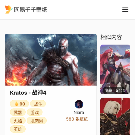
Kratos - 战神4
精选
Kratos - 战神4
相似内容
免费
123
｡✧Ma
Kratos - 战神4
90
战斗
武器
游戏
Niara
588 张壁纸
火焰
肌肉男
英雄