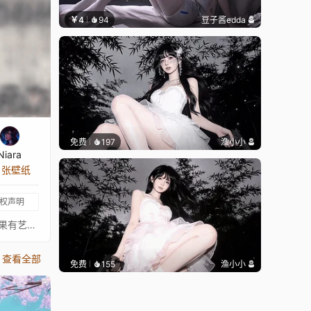
￥4
94
豆子酱edda
免费
197
渔小小
Niara
8 张壁纸
权声明
〖 这张壁纸不是我画的，真正的艺术家总是在 ↓这里↓。我只是给这些图片添加动画以供娱乐。请支持这位绝对出色的艺术家。如果有艺术家不希望这张壁纸出现在这里，请联系我，我会将其移除。〗Digital Art by Sciamano240: https://www.deviantart.com/sciamano240⠀⠀↓↓↓↓↓↓↓⠀⠀★ 你可以在这里查看我收藏的已批准壁纸 ★⠀⠀↓↓↓↓↓↓↓⠀⠀
查看全部
免费
155
渔小小