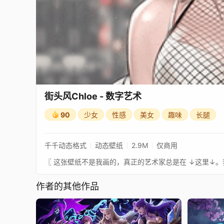
街头风Chloe - 数字艺术
90
少女
性感
美女
趣味
长腿
千千动态格式
动态壁纸
2.9M
仅商用
作者的其他作品