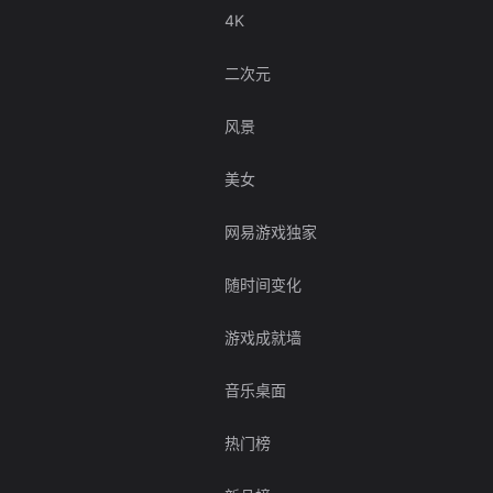
4K
二次元
风景
美女
网易游戏独家
随时间变化
游戏成就墙
音乐桌面
热门榜