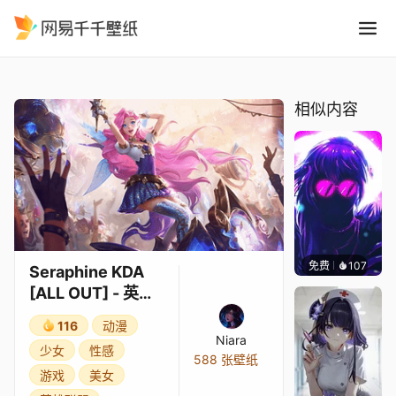
Seraphine KDA ALL OUT 
精选
Seraphine KDA [ALL OUT] - 英雄联盟
相似内容
免费
107
VortFX
Seraphine KDA
[ALL OUT] - 英雄
联盟
116
动漫
Niara
少女
性感
588 张壁纸
游戏
美女