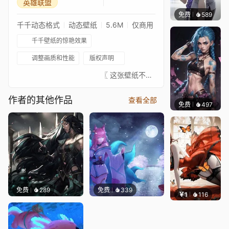
英雄联盟
免费
589
渔小小
千千动态格式
动态壁纸
5.6M
仅商用
千千壁纸的惊艳效果
调整画质和性能
版权声明
⠀⠀⠀⠀⠀⠀⠀⠀⠀⠀⠀⠀⠀⠀⠀⠀ 〖 这张壁纸不是我画的，真正的艺术家总是在 ↓这里↓。我只是为这些图片添加动画以增加趣味。请支持这位绝对出色的艺术家。如果有艺术家不希望这张壁纸出现在这里，请联系我，我会将其移除。〗⠀⠀↓↓↓↓↓↓↓⠀⠀★ 你可以在这里查看我收藏的已批准壁纸 ★⠀⠀↓↓↓↓↓↓↓⠀⠀ ⠀⠀⠀⠀⠀⠀⠀⠀⠀⠀⠀⠀⠀⠀⠀⠀⠀
作者的其他作品
查看全部
免费
497
Kyllar
免费
289
免费
339
￥1
116
渔小小