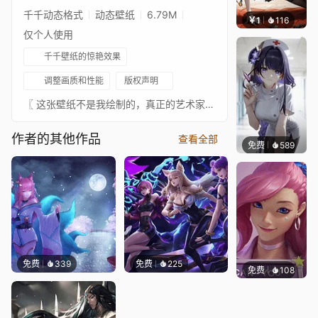
千千动态格式
动态壁纸
6.79M
￥1
116
渔小小
仅个人使用
千千壁纸的惊艳效果
调整画质和性能
版权声明
〖 这张壁纸不是我绘制的，真正的艺术家总是在 ↓这里↓。我只是为这些图片添加动画以供娱乐。请支持这位绝对出色的艺术家。如果有任何艺术家不希望这张壁纸出现在这里，请联系我，我会将其移除。〗- 数字艺术来自：https://www.patreon.com/sevenbees - https://twitter.com/7bpictures- 音乐：https://www.youtube.com/watch?v=DT61L8hbbJ4⠀⠀↓↓↓↓↓↓↓⠀⠀★ 你可以在这里查看我收藏的官方认可壁纸 ★⠀⠀↓↓↓↓↓↓↓
作者的其他作品
查看全部
免费
589
渔小小
免费
339
免费
225
免费
108
Melon