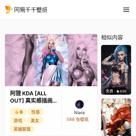
阿狸 KDA ALL OUT 真实感插
精选
阿狸 KDA [ALL OUT] 真实感插画 - 英雄联盟 [4K]
相似内容
免费
499
Kyllar
阿狸 KDA [ALL
OUT] 真实感插画 -
英雄联盟 [4K]
0
性感
Niara
588 张壁纸
游戏
美女
英雄联盟