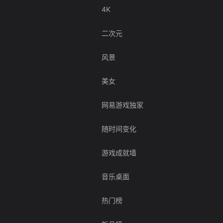
4K
二次元
风景
美女
网易游戏独家
随时间变化
游戏成就墙
音乐桌面
热门榜