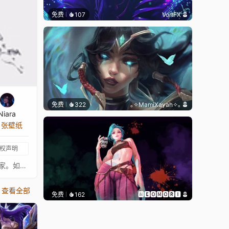
免费
107
VortFX
免费
322
｡✧MamiXayah✧｡
Niara
8 张壁纸
权声明
〖 这张壁纸不是我绘制的，真正的艺术家会一直在 ↓这里↓。我只是为这些图片添加动画以增加趣味。请支持这位绝对出色的艺术家。如果有任何艺术家不希望这张壁纸出现在这里，请联系我，我会将其移除。〗- 数字艺术来自：https://www.artstation.com/tony-maverick-音乐：https://www.youtube.com/watch?v=yCvBAPl_bSQ⠀⠀↓↓↓↓↓↓↓⠀⠀★ 你可以在这里查看我收藏的已批准壁纸 ★⠀⠀↓↓↓↓↓↓↓
查看全部
免费
162
🅽🅴🅾🅼🅾🆁🅸