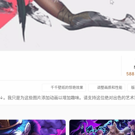
58
千千壁纸的惊艳效果
调整画质和性能
版