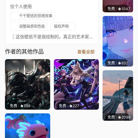
仅个人使用
免费
1047
辰东
千千壁纸的惊艳效果
调整画质和性能
版权声明
〖 这张壁纸不是我绘制的，真正的艺术家总是在 ↓这里↓。我只是为这些图片添加动画以供娱乐。请支持这位绝对出色的艺术家。如果有艺术家不希望这张壁纸出现在这里，请联系我，我会将其移除。〗- 音乐: https://www.youtube.com/watch?v=LrM1Cpe-SFc⠀⠀↓↓↓↓↓↓↓⠀⠀★ 你可以在这里查看我收藏的已批准壁纸 ★⠀⠀↓↓↓↓↓↓↓⠀⠀
作者的其他作品
查看全部
免费
632
辰东壁
免费
289
免费
227
免费
2099
辰东