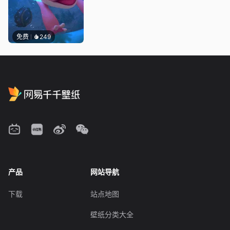
免费
249
产品
网站导航
下载
站点地图
壁纸分类大全