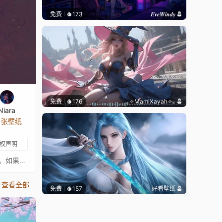
免费
173
𝑬𝒗𝒆𝑾𝒊𝒏𝒅𝒚
免费
176
｡✧MamiXayah✧｡
Niara
8 张壁纸
权声明
〖 这张壁纸不是我绘制的，真正的艺术家总是在 ↓这里↓。我只是为这些图片添加动画以增加趣味。请支持这位绝对出色的艺术家。如果有任何艺术家不希望这张壁纸出现在这里，请联系我，我会将其移除。〗- 数字艺术： https://www.artstation.com/davidzrichardson - 音乐： https://www.youtube.com/watch?v=T_WUvxO0lnk⠀⠀↓↓↓↓↓↓↓⠀⠀★ 你可以在这里查看我批准的壁纸收藏 ★⠀⠀↓↓↓↓↓↓↓⠀⠀
查看全部
免费
157
好看壁纸