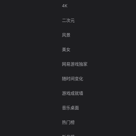
4K
二次元
风景
美女
网易游戏独家
随时间变化
游戏成就墙
音乐桌面
热门榜