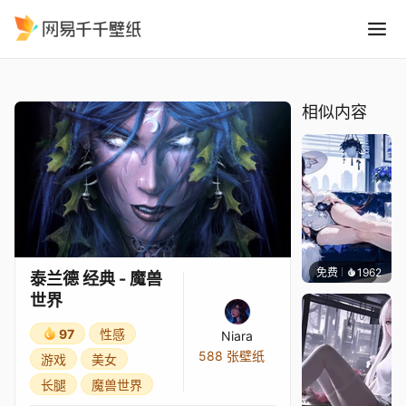
泰兰德 经典 - 魔兽世界
精选
泰兰德 经典 - 魔兽世界
相似内容
免费
1962
豆子酱e
泰兰德 经典 - 魔兽
世界
97
性感
Niara
588 张壁纸
游戏
美女
长腿
魔兽世界