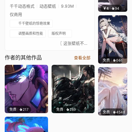
千千动态格式
动态壁纸
9.93M
￥4
94
豆子酱e
仅商用
千千壁纸的惊艳效果
调整画质和性能
版权声明
⠀⠀⠀⠀⠀⠀⠀⠀⠀⠀⠀⠀⠀⠀⠀⠀ 〖 这张壁纸不是我画的，真正的艺术家总是在 ↓这里↓。我只是给这些图片添加动画以供娱乐。请支持这位绝对出色的艺术家。如果有艺术家不希望这张壁纸出现在这里，请联系我，我会将其移除。〗- 音乐: https://www.youtube.com/watch?v=7G6FfKXvZX8⠀⠀↓↓↓↓↓↓↓⠀⠀★ 你可以在这里查看我收藏的已批准壁纸 ★⠀⠀↓↓↓↓↓↓↓⠀⠀ ⠀⠀⠀⠀⠀⠀⠀⠀⠀⠀⠀⠀⠀⠀⠀⠀⠀
作者的其他作品
查看全部
免费
646
渔小小
免费
217
免费
289
免费
4548
豆子酱