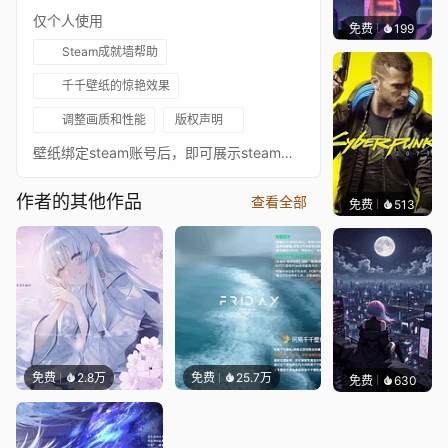
仅个人使用
免费
199
鲨鲨啊
Steam成就墙帮助
千千壁纸的惊艳效果
调整画质和性能
版权声明
壁纸绑定steam账号后，即可展示steam游戏数据，如玩家昵称、成就等
作者的其他作品
查看全部
免费
513
Max
免费
2.8万
免费
25.7万
免费
630
鲨鲨啊