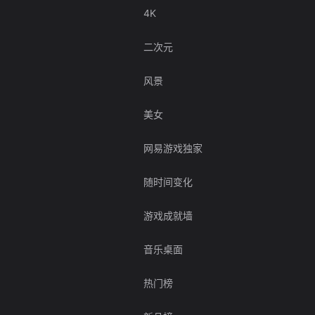
4K
二次元
风景
美女
网易游戏独家
随时间变化
游戏成就墙
音乐桌面
热门榜