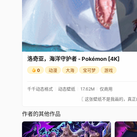
洛奇亚，海洋守护者 - Pokémon [4K]
0
动漫
大海
宝可梦
游戏
千千动态格式
动态壁纸
17.62M
仅商用
作者的其他作品