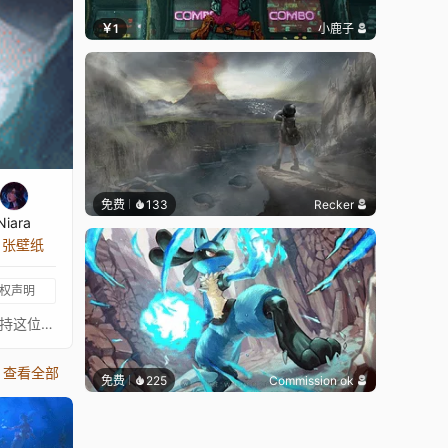
￥1
小鹿子
免费
133
Recker
Niara
8 张壁纸
权声明
⠀⠀⠀⠀⠀⠀⠀⠀⠀⠀⠀⠀⠀⠀⠀⠀⠀〖 这张壁纸不是我画的，真正的艺术家总是在 ↓这里↓。我只是为了好玩给这些图片添加了动画。请支持这位绝对出色的艺术家。如果有艺术家不希望这张壁纸出现在这里，请联系我，我会将其移除。〗- 原画艺术家: https://www.artstation.com/lwf- 原画来源: https://www.artstation.com/artwork/nVNno- 音乐: https://www.youtube.com/watch?v=HDjKqw8hh2I⠀⠀⠀⠀⠀⠀⠀⠀⠀⠀⠀⠀⠀⠀⠀⠀⠀
查看全部
免费
225
Commission ok