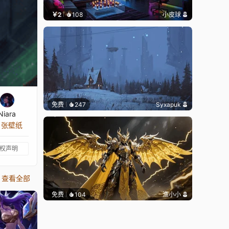
￥2
108
小皮球
免费
247
Syxapuk
Niara
8 张壁纸
权声明
查看全部
免费
104
渔小小