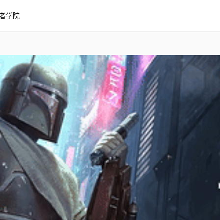
者学院
Collectibles - 星球大战：曼达洛人
达洛人 [4K]