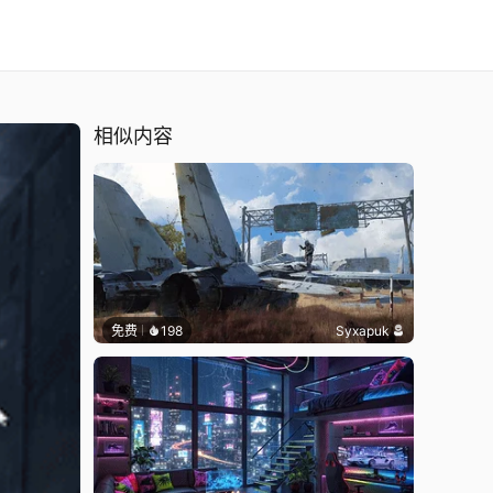
 4K
相似内容
免费
198
Syxapuk