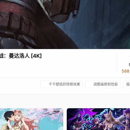
星球大战：曼达洛人 [4K]
58
千千壁纸的惊艳效果
调整画质和性能
版