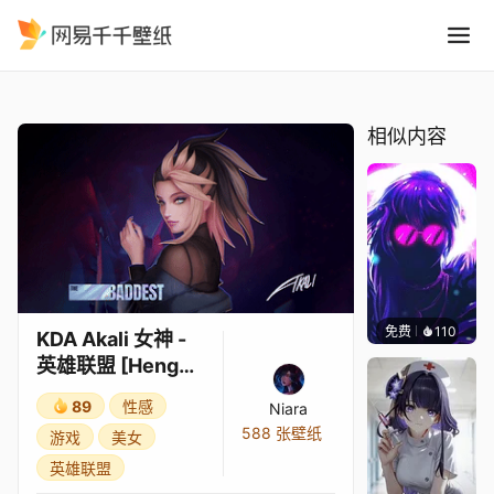
KDA Akali 女神 - 英雄联盟 He
精选
KDA Akali 女神 - 英雄联盟 [Heng Yue] [4K & 8D 音频]
相似内容
免费
110
VortFX
KDA Akali 女神 -
英雄联盟 [Heng
Yue] [4K & 8D 音
89
性感
Niara
频]
588 张壁纸
游戏
美女
英雄联盟