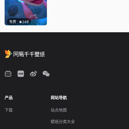
免费
249
产品
网站导航
下载
站点地图
壁纸分类大全