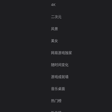
4K
二次元
风景
美女
网易游戏独家
随时间变化
游戏成就墙
音乐桌面
热门榜