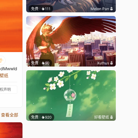
免费
111
Melon Pan
免费
90
Xuthus
dMwwld
张壁纸
权声明
查看全部
免费
920
好看壁纸