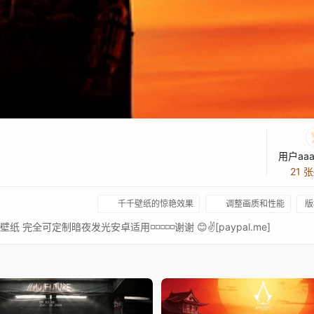
用户aaa
21 
千千壁纸的惊艳效果
调整画质和性能
版
◽◽◽◽◽极简壁纸 完全可定制暗夜发光安卓适用◽◽◽◽◽谢谢 😊✌[paypal.me]