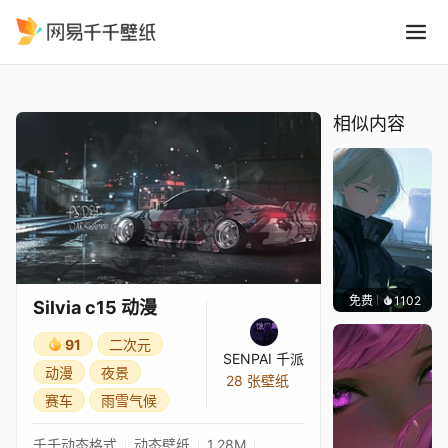
Silvia c15 动漫
精选
Silvia c15 动漫
相似内容
免费
1102
辰东壁
Silvia c15 动漫
91
二次元
SENPAI 千派
动漫
夜景
28 张壁纸
赛车
雨雪气候
千千动态格式
动态壁纸
1.28M