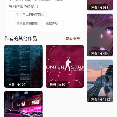
与创作者协商使用
免费
981
辰东壁
千千壁纸的惊艳效果
调整画质和性能
版权声明
作者的其他作品
查看全部
免费
484
辰东壁
免费
107
免费
101
免费
1982
辰东壁