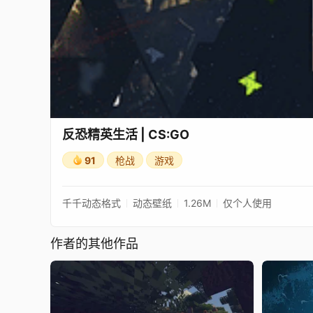
反恐精英生活 | CS:GO
91
枪战
游戏
千千动态格式
动态壁纸
1.26M
仅个人使用
作者的其他作品