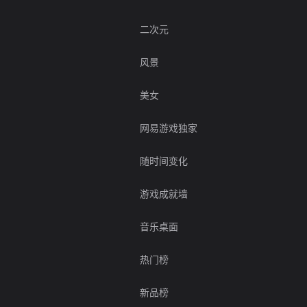
二次元
风景
美女
网易游戏独家
随时间变化
游戏成就墙
音乐桌面
热门榜
新品榜