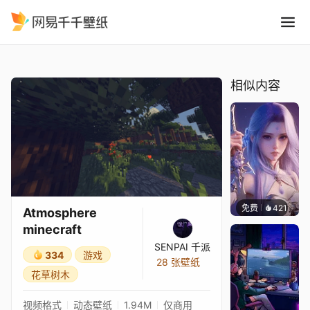
Atmosphere minecraft
精选
Atmosphere minecraft
相似内容
免费
421
好看壁
Atmosphere
minecraft
SENPAI 千派
334
游戏
28 张壁纸
花草树木
视频格式
动态壁纸
1.94M
仅商用