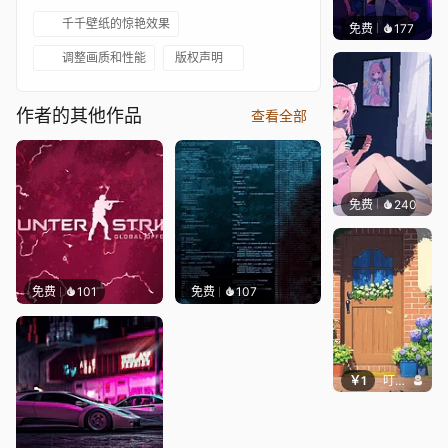
千千壁纸的惊艳效果
免费
177
𝑬𝒗𝒆𝑾𝒊𝒏
调整画质和性能
版权声明
作者的其他作品
查看全部
免费
240
好看壁
免费
101
免费
107
￥1
叮叮当当